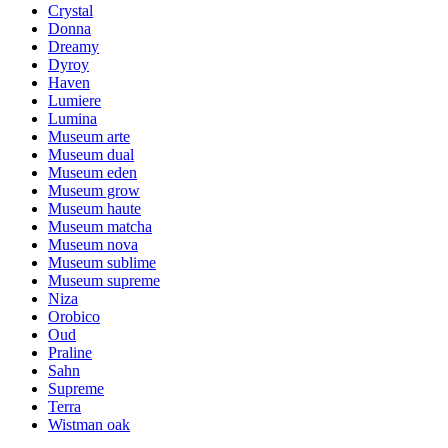
Crystal
Donna
Dreamy
Dyroy
Haven
Lumiere
Lumina
Museum arte
Museum dual
Museum eden
Museum grow
Museum haute
Museum matcha
Museum nova
Museum sublime
Museum supreme
Niza
Orobico
Oud
Praline
Sahn
Supreme
Terra
Wistman oak