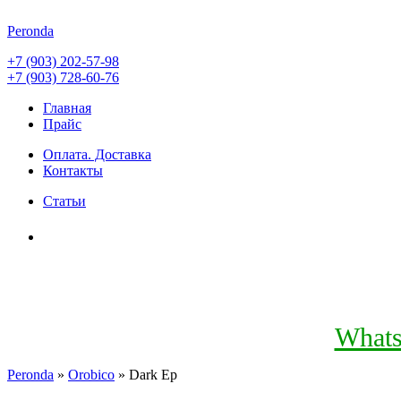
Peronda
+7 (903) 202-57-98
+7 (903) 728-60-76
Главная
Прайс
Оплата. Доставка
Контакты
Статьи
What
Peronda
»
Orobico
» Dark Ep