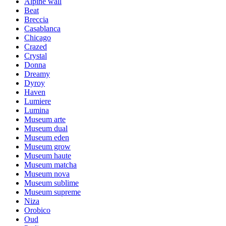
Alpine wall
Beat
Breccia
Casablanca
Chicago
Crazed
Crystal
Donna
Dreamy
Dyroy
Haven
Lumiere
Lumina
Museum arte
Museum dual
Museum eden
Museum grow
Museum haute
Museum matcha
Museum nova
Museum sublime
Museum supreme
Niza
Orobico
Oud