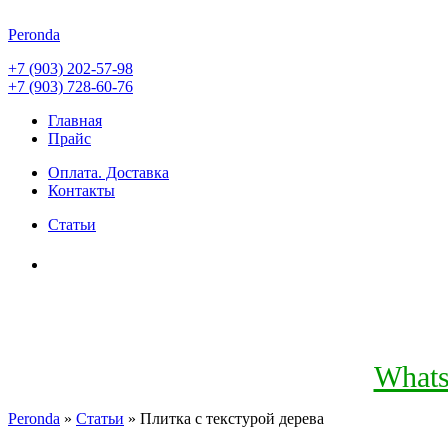
Peronda
+7 (903) 202-57-98
+7 (903) 728-60-76
Главная
Прайс
Оплата. Доставка
Контакты
Статьи
What
Peronda
»
Статьи
» Плитка с текстурой дерева