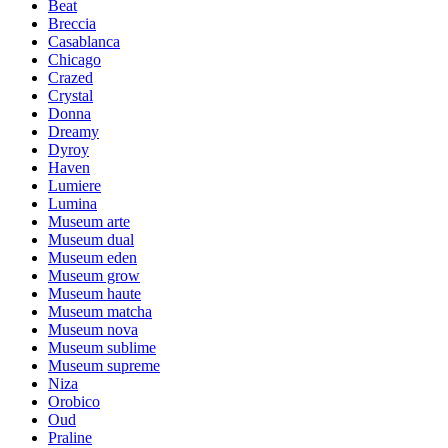
Beat
Breccia
Casablanca
Chicago
Crazed
Crystal
Donna
Dreamy
Dyroy
Haven
Lumiere
Lumina
Museum arte
Museum dual
Museum eden
Museum grow
Museum haute
Museum matcha
Museum nova
Museum sublime
Museum supreme
Niza
Orobico
Oud
Praline