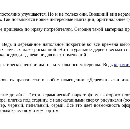
 постоянно улучшаются. Но и не только они. Внешний вид кера
. Так появляются новые интересные имитации, оригинальные ф
 же пришлась по нраву потребителям. Сегодня такой материал п
Ведь и деревянное напольное покрытие во все времена высок
ых случаях даже роскошной. Но натуральное дерево весьма спе
ска подходит далеко не для всех помещений.
рактически неотличим от натурального материала. Ведь
керамич
ьзовать практически в любом помещении. «Деревянная» плитка
зие дизайна. Это и керамический паркет, форма которого повт
а, плитка под старину, с напечатанными сверху рисунками (осо
ер, черный, пепельный, серый. Всё это дает возможность офор
нным качеством и комфортом.